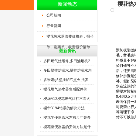
樱花热
新闻动态
公司新闻
行业新闻
樱花热水器收费价格表，报价
单，发票单，收费报价清单
预制板裂缝
最新资讯
毛，凿毛完
料质量不好
多田燃气灶维修,多田油烟机2
如何修补不
多田壁挂炉漏水,壁挂炉漏水怎
后，还要清
修补步骤是
多米娜g5壁挂炉不点火,法罗
补。假如裂
水在流淌的
樱花燃气热水器售后配件价
需要对预制
0.4到0
格）
樱华A12樱花燃气灶打不着火
表面保持一
对要禁止行
樱华3194错误的解决方法
等清理干净
对不可以使
樱花坐便器给水左右尺寸是多
少
樱花坐便器盖的安装方法是什