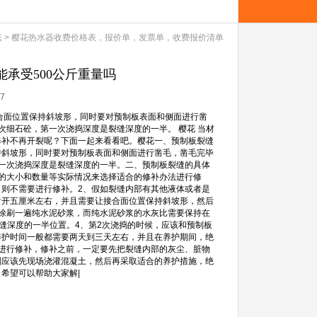
态
>
樱花热水器收费价格表，报价单，发票单，收费报价清单
承受500公斤重量吗
7
合面位置保持斜坡形，同时要对预制板表面和侧面进行凿
细石砼，第一次浇捣深度是裂缝深度的一半。 樱花 当材
修补不再开裂呢？下面一起来看看吧。樱花一、预制板裂缝
持斜坡形，同时要对预制板表面和侧面进行凿毛，凿毛完毕
一次浇捣深度是裂缝深度的一半。二、预制板裂缝的具体
的大小和数量等实际情况来选择适合的修补办法进行修
则不需要进行修补。2、假如裂缝内部有其他液体或者是
凿开五厘米左右，并且需要让接合面位置保持斜坡形，然后
涂刷一遍纯水泥砂浆，而纯水泥砂浆的水灰比需要保持在
裂缝深度的一半位置。4、第2次浇捣的时候，应该和预制板
养护时间一般都需要两天到三天左右，并且在养护期间，绝
进行修补，修补之前，一定要先把裂缝内部的灰尘、脏物
则应该先现场浇灌混凝土，然后再采取适合的养护措施，绝
希望可以帮助大家解|