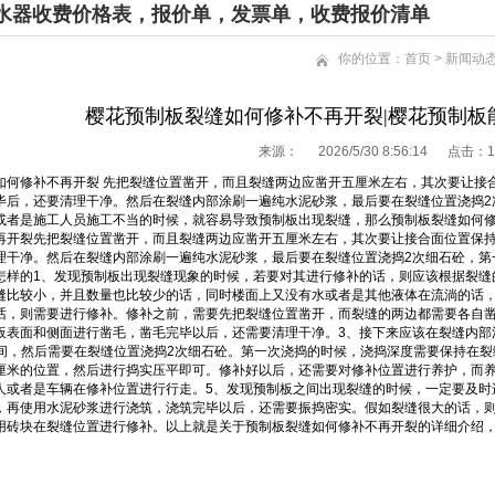
水器收费价格表，报价单，发票单，收费报价清单
你的位置：
首页
>
新闻动
樱花预制板裂缝如何修补不再开裂|樱花预制板能
来源：
2026/5/30 8:56:14 点击：
1
如何修补不再开裂 先把裂缝位置凿开，而且裂缝两边应凿开五厘米左右，其次要让接
毕后，还要清理干净。然后在裂缝内部涂刷一遍纯水泥砂浆，最后要在裂缝位置浇捣2次
或者是施工人员施工不当的时候，就容易导致预制板出现裂缝，那么预制板裂缝如何
再开裂先把裂缝位置凿开，而且裂缝两边应凿开五厘米左右，其次要让接合面位置保
理干净。然后在裂缝内部涂刷一遍纯水泥砂浆，最后要在裂缝位置浇捣2次细石砼，第
怎样的1、发现预制板出现裂缝现象的时候，若要对其进行修补的话，则应该根据裂缝
缝比较小，并且数量也比较少的话，同时楼面上又没有水或者是其他液体在流淌的话，
话，则需要进行修补。修补之前，需要先把裂缝位置凿开，而裂缝的两边都需要各自
板表面和侧面进行凿毛，凿毛完毕以后，还需要清理干净。3、接下来应该在裂缝内部
.5 之间，然后需要在裂缝位置浇捣2次细石砼。第一次浇捣的时候，浇捣深度需要保持在
厘米的位置，然后进行捣实压平即可。修补好以后，还需要对修补位置进行养护，而
人或者是车辆在修补位置进行行走。5、发现预制板之间出现裂缝的时候，一定要及时
，再使用水泥砂浆进行浇筑，浇筑完毕以后，还需要振捣密实。假如裂缝很大的话，
用砖块在裂缝位置进行修补。以上就是关于预制板裂缝如何修补不再开裂的详细介绍，